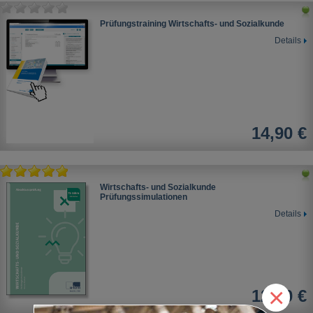
Prüfungstraining Wirtschafts- und Sozialkunde
Details
14,90 €
Wirtschafts- und Sozialkunde
Prüfungssimulationen
Details
×
12,60 €