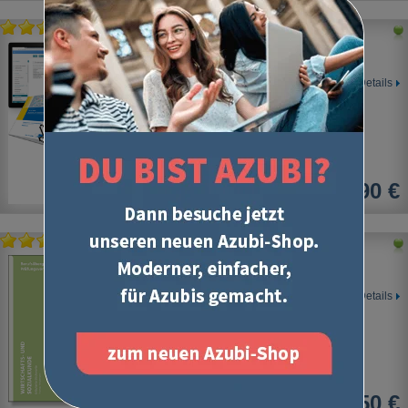
Wirtschafts- und Sozialkunde
Prüfungssimulation Abschlussprüfung
Details
14,90 €
Wirtschafts- und Sozialkunde
Erläuterte Stichworte
Details
20,50 €