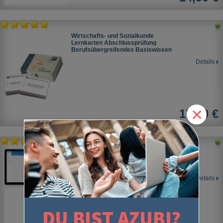
Wirtschafts- und Sozialkunde
Lernkarten Abschlussprüfung
Berufsübergreifendes Basiswissen
Details
×
17,90 €
Wirtschafts- und Sozialkunde
Berufsübergreifendes Basiswissen
Digitale Lernkarten
Details