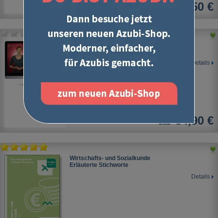
5,50 €
Online-Lernvideos und Übungsaufgaben
Wirtschafts- und Sozialkunde 1
Details
ab 34,90 €
Wirtschafts- und Sozialkunde
Erläuterte Stichworte
Details