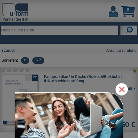
0
Partner der IHK
zurück
Abschlussprüfung
€
A-Z
Sortieren:
Fachpraktiker/-in Küche (Beikoch/Beiköchin)
IHK-Abschlussprüfung
×
Details
13,50 €