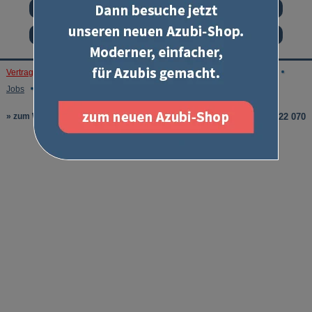
Abschlussprüfung Teil 2
Mündliche Prüfung
Vertrag widerrufen
Impressum
AGB
Kontakt
Datenschutz
Jobs
Unsere Autoren
Login
» zum Webshop
0212 222 070