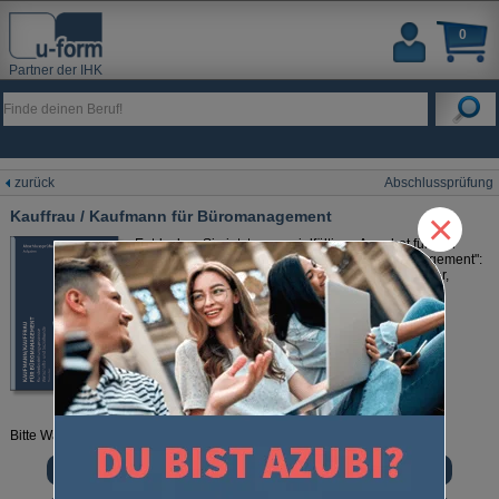
0
Partner der IHK
zurück
Abschlussprüfung
×
Kauffrau / Kaufmann für Büromanagement
Entdecken Sie jetzt unser vielfältiges Angebot für den
Ausbildungsberuf "Kaufmann/-frau für Büromanagement":
original IHK-Prüfungen, Prüfungstrainer, Lerntrainer,
Online-Lernvideos, Lernkarten und vieles mehr...
Bitte Wählen Sie Ihren Beruf:
Abschlussprüfung Teil 1