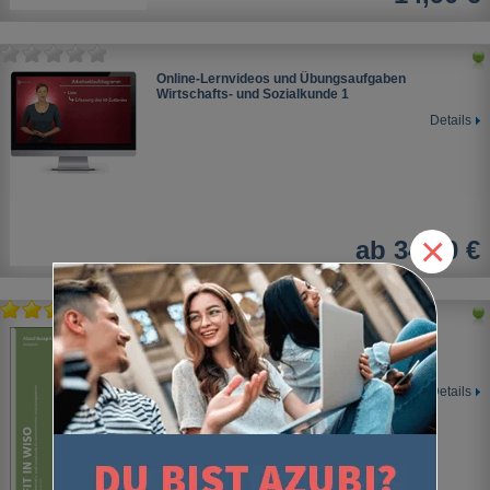
Online-Lernvideos und Übungsaufgaben
Wirtschafts- und Sozialkunde 1
Details
×
ab 34,90 €
Wirtschafts- und Sozialkunde
Prüfungstrainer "Fit in WiSo"
für kaufmännische Berufe
Details