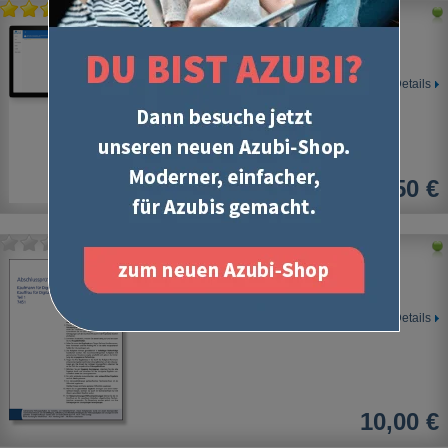
Digitale Lernkarten - IT-Berufe
Gestreckte Abschlussprüfung Teil 1
Details
5,50 €
Kaufmann / Kauffrau für
Digitalisierungsmanagement
IHK-Abschlussprüfung Teil 1
Details
10,00 €