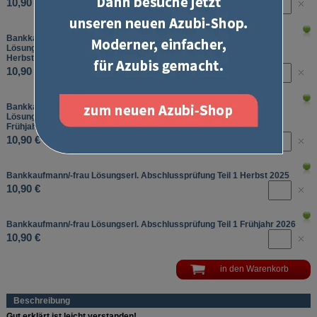
10,90 €
Bankkaufmann/Bankkauffrau
Lösungserläuterungen Abschlussprüfung Teil 1
Herbst 2024
10,90 €
Bankkaufmann/Bankkauffrau
Lösungserläuterungen Abschlussprüfung Teil 1
Frühjahr 2025
10,90 €
Bankkaufmann/-frau Lösungserl. Abschlussprüfung Teil 1
Herbst 2025
10,90 €
Bankkaufmann/-frau Lösungserl. Abschlussprüfung Teil 1
Frühjahr 2026
10,90 €
Beschreibung
Gut erklärt ist leicht verstanden!