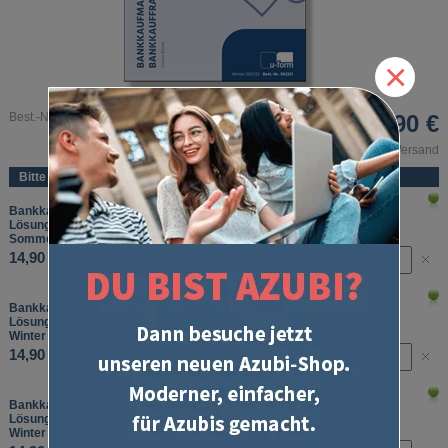
×
Best.-Nr. 592
14,90 €
inkl. MwSt. und zzgl. Versand
Bitte wählen Sie:
Bankkaufmann/Bankkauffrau
Lösungserläuterungen Abschlussprüfung Teil 2
Sommer 2023
14,90 €
Bankkaufmann/Bankkauffrau
Lösungserläuterungen Abschlussprüfung Teil 2
Winter 2024/2025
14,90 €
Bankkaufmann/Bankkauffrau
Lösungserläuterungen Abschlussprüfung Teil 2
Winter 2025/2026