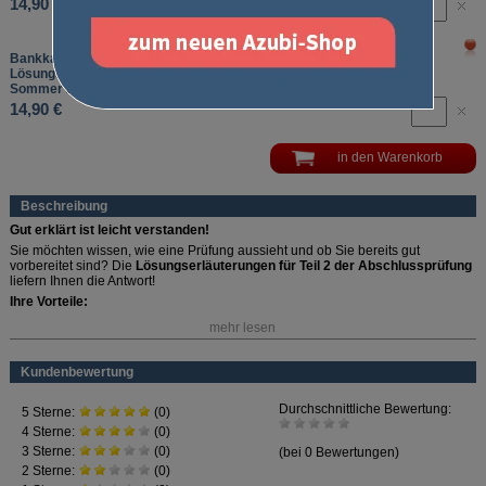
14,90 €
Bankkaufmann/Bankkauffrau
Lösungserläuterungen Abschlussprüfung Teil 2
Sommer 2026
14,90 €
Beschreibung
Gut erklärt ist leicht verstanden!
Sie möchten wissen, wie eine Prüfung aussieht und ob Sie bereits gut
vorbereitet sind? Die
Lösungserläuterungen für Teil 2 der Abschlussprüfung
liefern Ihnen die Antwort!
Ihre Vorteile:
mehr lesen
Ausformuliert:
Musterlösungen für die ungebundenen / offenen
Aufgaben
Gut erklärt:
Lösungswege für die gebundenen Aufgaben
Kundenbewertung
Erfahrene Fachautorin:
Erstellt von Simone Bittner
Praktisch:
Automatische Lieferung mit dem kostenlosen
Prüfungs-
Service
Inklusive Querverweisen auf die Lernkarten (
Best.-Nr. 4776
) zum effektiven
Nachlesen und Wiederholen!
Perfekt ergänzt: