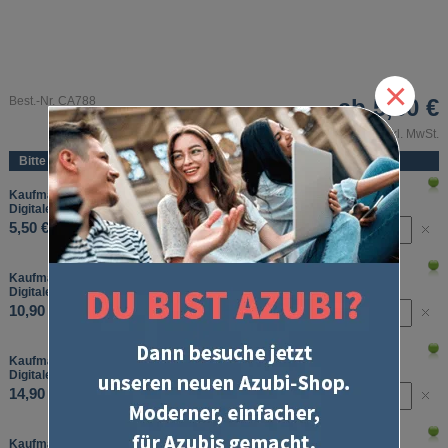
×
Best.-Nr. CA788
ab
5,50 €
inkl. MwSt.
Bitte wählen Sie:
Kaufmännisches Basiswissen
Digitale Lernkarten - Laufzeit: 1 Monat
5,50 €
Kaufmännisches Basiswissen
Digitale Lernkarten - Laufzeit: 3 Monate
10,90 €
Kaufmännisches Basiswissen
Digitale Lernkarten - Laufzeit: 6 Monate
14,90 €
Kaufmännisches Basiswissen