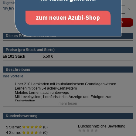
Digitale Lernkarten - Laufzeit: 12 Monate
19,50 €
Dieses Produkt ist ein eBook
Preise (pro Stück und Sorte)
ab 101 Stück
5,50 €
Beschreibung
Ihre Vorteile:
Über 210 Lernkarten mit kaufmännischem Grundlagenwissen
Lernen mit dem 5-Fächer-Lernsystem
Mobiles Lernen, auch unterwegs
Mit Levelsystem, Lernfortschritts-Anzeige und Erfolgen zum
Freischalten
mehr lesen
Wählen Sie die passende Laufzeit aus!
Laufzeiten und Preise:
Kundenbewertung
1 Monat: 5,50 Euro
3 Monate: 10,90 Euro (3,63 Euro/Monat)
6 Monate: 14,90 Euro (2,48 Euro/Monat)
12 Monate: 19,50 Euro (1,63 Euro/Monat)