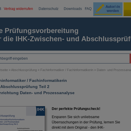
B
Vertrag widerrufen
Datenschutz
Downloads
FAQ
Ku
e Prüfungsvorbereitung
r die IHK-Zwischen- und Abschlussprü
Passw
tseite
»
Abschlussprüfung
»
Fachinformatiker / Fachinformatikerin
»
Daten- und Prozessana
informatiker / Fachinformatikerin
-Abschlussprüfung Teil 2
hrichtung Daten- und Prozessanalyse
Der perfekte Prüfungscheck!
Ersparen Sie sich unliebsame
Überraschungen in der Prüfung, lernen Sie
direkt mit dem Original - den IHK-