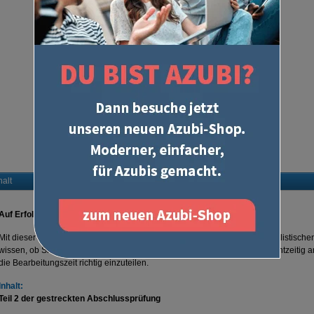
halt
Auf Erfolg programmiert!
Mit dieser originalen IHK-Abschlussprüfung erhalten Sie schnell einen realistisch
wissen, ob Sie gut für die Prüfung vorbereitet sind. Sie gewöhnen sich rechtzeitig 
die Bearbeitungszeit richtig einzuteilen.
Inhalt:
Teil 2 der gestreckten Abschlussprüfung