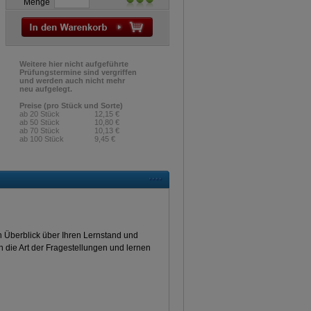
Menge
Weitere hier nicht aufgeführte
Prüfungstermine sind vergriffen
und werden auch nicht mehr
neu aufgelegt.
Preise (pro Stück und Sorte)
ab 20 Stück
12,15 €
ab 50 Stück
10,80 €
ab 70 Stück
10,13 €
ab 100 Stück
9,45 €
en Überblick über Ihren Lernstand und
an die Art der Fragestellungen und lernen