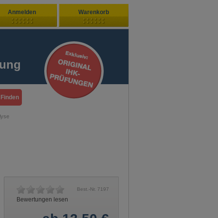
Anmelden
Warenkorb
Zuletzt hinzugefügt
ndenlogin
Ihr Warenkorb ist leer
fung
ort vergessen?
Sie sind Neukunde?
lyse
Best.-Nr. 7197
Bewertungen lesen