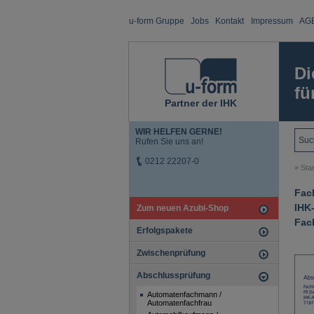
u-form Gruppe
Jobs
Kontakt
Impressum
AG
Di
fü
Partner der IHK
WIR HELFEN GERNE!
Rufen Sie uns an!
0212 22207-0
»
Star
Fach
IHK
Zum neuen Azubi-Shop
Fac
Erfolgspakete
Zwischenprüfung
Abschlussprüfung
Automatenfachmann /
Automatenfachfrau