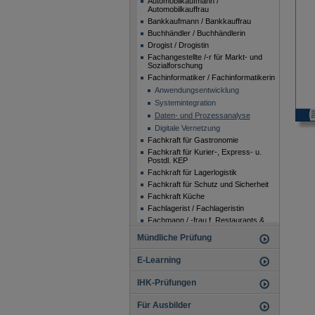
Automobilkaufmann /
Automobilkauffrau
Bankkaufmann / Bankkauffrau
Buchhändler / Buchhändlerin
Drogist / Drogistin
Fachangestellte /-r für Markt- und
Sozialforschung
Fachinformatiker / Fachinformatikerin
Anwendungsentwicklung
Systemintegration
Daten- und Prozessanalyse
Digitale Vernetzung
Fachkraft für Gastronomie
Fachkraft für Kurier-, Express- u.
Postdl. KEP
Fachkraft für Lagerlogistik
Fachkraft für Schutz und Sicherheit
Fachkraft Küche
Fachlagerist / Fachlageristin
Fachmann / -frau f. Restaurants &
Veranstaltungsg.
Mündliche Prüfung
Fachmann / Fachfrau für
Systemgastronomie
E-Learning
Fachpraktiker / -in für
Bürokommunikation
Fachpraktiker / -in für
IHK-Prüfungen
Büromanagement
Fachpraktiker / Fachpraktikerin im
Für Ausbilder
Verkauf