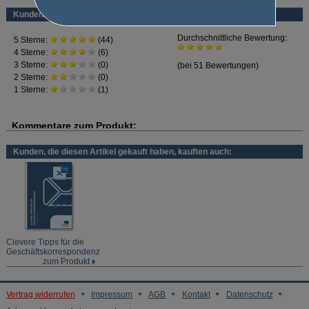
Die Autorin ist Expertin im Umgang mit komplizierten Texten.
Kundenbewertung
Sie lernen...
typische Fehlerquellen kennen,
welche Wörter besonders entscheidend sind
und wie man an komplizierte Fragen herangehen kann.
Kunden, die diesen Artikel gekauft haben, kauften auch:
Clevere Tipps für die
Geschäftskorrespondenz
zum Produkt
Vertrag widerrufen
Impressum
AGB
Kontakt
Datenschutz