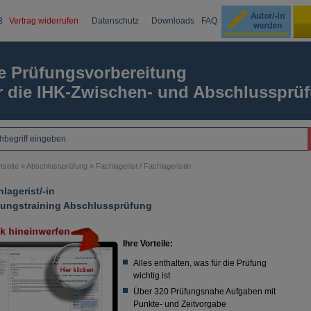
B
Vertrag widerrufen
Datenschutz
Downloads
FAQ
Ku
e Prüfungsvorbereitung
r die IHK-Zwischen- und Abschlussprü
Passw
tseite
»
Abschlussprüfung
»
Fachlagerist / Fachlageristin
lagerist/-in
fungstraining Abschlussprüfung
Ihre Vorteile:
Alles enthalten, was für die Prüfung
wichtig ist
Über 320 Prüfungsnahe Aufgaben mit
Punkte- und Zeitvorgabe