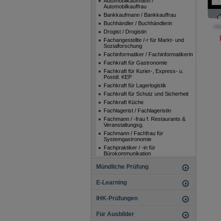
Automobilkaufmann /
Automobilkauffrau
Bankkaufmann / Bankkauffrau
Buchhändler / Buchhändlerin
Drogist / Drogistin
Fachangestellte /-r für Markt- und
Sozialforschung
Fachinformatiker / Fachinformatikerin
Fachkraft für Gastronomie
Fachkraft für Kurier-, Express- u.
Postdl. KEP
Fachkraft für Lagerlogistik
Fachkraft für Schutz und Sicherheit
Fachkraft Küche
Fachlagerist / Fachlageristin
Fachmann / -frau f. Restaurants &
Veranstaltungsg.
Fachmann / Fachfrau für
Systemgastronomie
Fachpraktiker / -in für
Bürokommunikation
Fachpraktiker / -in für
Mündliche Prüfung
Büromanagement
Fachpraktiker / Fachpraktikerin im
E-Learning
Verkauf
Fachpraktiker / Fachpraktikerin Küche
(Beikoch)
IHK-Prüfungen
Florist / Floristin
Fotomedienfachmann /
Für Ausbilder
Fotomedienfachfrau