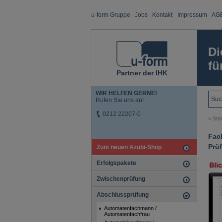
u-form Gruppe
Jobs
Kontakt
Impressum
AG
Di
fü
Partner der IHK
WIR HELFEN GERNE!
Rufen Sie uns an!
0212 22207-0
»
Star
Fach
Prü
Zum neuen Azubi-Shop
Erfolgspakete
Zwischenprüfung
Abschlussprüfung
Automatenfachmann /
Automatenfachfrau