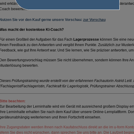
wird erklärt. Antworten auf offene Fragen können Sie leicht mithilfe der Musterant
Coach bewerten.
Nutzen Sie vor den Kauf gerne unsere Vorschau:
zur Vorschau
Was macht der kostenlose KI-Coach?
Für einen Großteil der Aufgaben für das Fach
Lagerprozesse
können Sie eine neue
Ihnen Feedback zu den Antworten und vergibt Ihnen Punkte. Zusätzlich zur Musterl
Feedback, wie gut Ihre Antwort war. Und Sie lernen, wie Sie präziser antworten, u
Den Bewertungsvorschlag müssen Sie nicht übernehmen, sondern können Ihre Antw
Musterlösung bewerten.
Dieses Prüfungstraining wurde erstellt von der erfahrenen Fachautorin Astrid Leitl.
"Fachlagerist/Fachlageristin, Fachkraft für Lagerlogistik, Prüfungstrainer Abschluss
Bitte beachten:
Zur Bearbeitung der Lerninhalte wird ein Gerät mit ausreichend großem Display empf
Ihre Lerninhalte erhalten Sie nach dem Kauf über unsere Online-Lernplattform. Dor
geräteunabhängig weiterlernen und Ihren Fortschritt einsehen.
Ihre Zugangsdaten werden Ihnen nach Kaufabschluss direkt an die im u-form Konto
Wenn Sie dies nicht wünschen, dann sprechen Sie uns bitte an. Die Laufzeit beginn