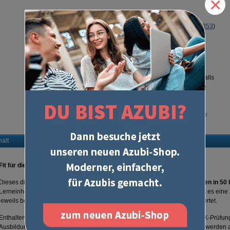
×
Lieber mit Papier lernen?
Zum Prüfungstrainer als Buch (
Best.-Nr. 353
)
Sie sind Lehrer/-in oder Ausbilder/-in?
Möchten Sie die Lizenz für eine andere
Person kaufen?
Die E-Mail-Adresse, die Sie beim Kauf
angeben, wird für die Lizenz hinterlegt. Falls
Sie das nicht möchten oder mehr als eine
Lizenz kaufen wollen, nutzen Sie bitte
folgende
Excel-Datei
und schicken Sie
uns diese per E-Mail an
uform@u-form.de
halt
Fit für die Prüfung
Dieses digitale Prüfungstraining besteht aus mehr als
320 Übungsaufgaben in 50 
Lerneinheiten bestehen aus mehreren Aufgaben. Für jede Lerneinheit gibt es eine Z
jeweils bei 15 - 25 Minuten. Die Aufgaben werden wie in der Prüfung bewertet.
Enthalten sind Aufgaben zu
allen prüfungsrelevanten Themen
gemäß IHK-Prüfungs
Ausbildungsberuf
Fachlagerist / Fachlageristin.
Geschlossene Aufgaben werden a