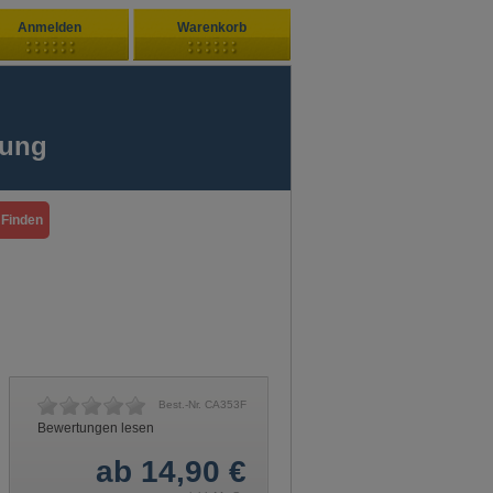
Anmelden
Warenkorb
Zuletzt hinzugefügt
ndenlogin
Ihr Warenkorb ist leer
fung
ort vergessen?
Sie sind Neukunde?
Best.-Nr. CA353F
Bewertungen lesen
ab 14,90 €