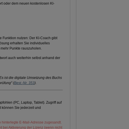
wort oder dem neuen kostenlosen KI-
 Funktion nutzen: Der KI-Coach gibt
ösung erhalten Sie individuelles
m mehr Punkte rauszuholen.
ort auch weiterhin selbst anhand der
 Es ist die digitale Umsetzung des Buchs
prüfung" (
Best.-Nr. 353
).
ohlen (PC, Laptop, Tablet). Zugriff auf
t können Sie jederzeit und
 hinterlegte E-Mail-Adresse zugesandt.
t bei Aktivierung der Lizenz (wenn nicht