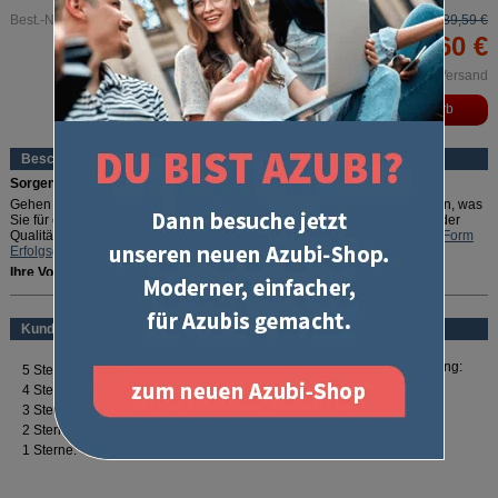
Best.-Nr. 3081
89,59 €
83,60 €
inkl. MwSt. und zzgl. Versand
Beschreibung
Sorgenfrei durch die IHK-Prüfung!
Gehen Sie auf Nummer sicher: In diesem Erfolgspaket PLUS ist alles drin, was
Sie für eine erfolgreiche Abschlussprüfung benötigen. Und weil wir von der
Qualität unserer Produkte so überzeugt sind, geben wir die exklusive
U-Form
Erfolgsgarantie
gratis dazu.
Ihre Vorteile:
mehr lesen
Perfekt gepackt:
Enthält alles, was zur schriftlichen Abschlussprüfung
nötig ist
Kundenbewertung
Rundum abgesichert:
Mit der exklusiven
U-Form Erfolgsgarantie
die
Prüfung bestehen oder 100 % Geld zurück
Optimale Vorbereitung:
Zahlreiche Prüfungstipps und Downloads
Für Ihren Erfolg:
"Erfolg - Das Selbst-Coaching Buch"
Erfolgspakete sind exklusiv bei U-Form erhältlich!
In dem Erfolgspaket PLUS steckt all das, was Sie
optimal auf die
Prüfungsfächer der schriftlichen Abschlussprüfung vorbereitet:
Mit dem
Prüfungstrainer
lernen Sie schnell und immer prüfungsnah garantiert
das Richtige.