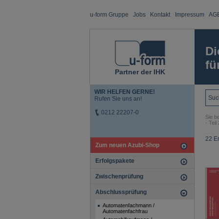
u-form Gruppe
Jobs
Kontakt
Impressum
AG
Di
fü
Partner der IHK
WIR HELFEN GERNE!
Rufen Sie uns an!
0212 22207-0
Sie be
- Teil 
22 E
Zum neuen Azubi-Shop
Erfolgspakete
Zwischenprüfung
Abschlussprüfung
Automatenfachmann /
Automatenfachfrau