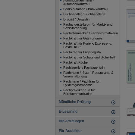
Automobilkaufmann /
Automobilkauffrau
Bankkaufmann / Bankkauffrau
Buchhändler / Buchhändlerin
Drogist / Drogistin
Fachangestellte /-r für Markt- und
Sozialforschung
Fachinformatiker / Fachinformatikerin
Fachkraft für Gastronomie
Fachkraft für Kurier-, Express- u.
Postdl. KEP
Fachkraft für Lagerlogistik
Fachkraft für Schutz und Sicherheit
Fachkraft Küche
Fachlagerist / Fachlageristin
Fachmann / -frau f. Restaurants &
Veranstaltungsg.
Fachmann / Fachfrau für
Systemgastronomie
Fachpraktiker / -in für
Bürokommunikation
Fachpraktiker / -in für
Mündliche Prüfung
Büromanagement
Fachpraktiker / Fachpraktikerin im
E-Learning
Verkauf
Fachpraktiker / Fachpraktikerin Küche
(Beikoch)
IHK-Prüfungen
Florist / Floristin
Fotomedienfachmann /
Für Ausbilder
Fotomedienfachfrau