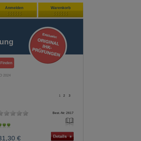
Anmelden
Warenkorb
Zuletzt hinzugefügt
ndenlogin
Ihr Warenkorb ist leer
fung
ort vergessen?
Sie sind Neukunde?
O 2024
1
2
3
Best.-Nr: 2617
31,30 €