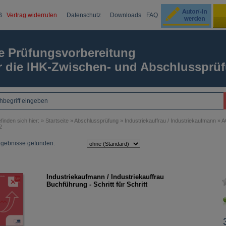
B
Vertrag widerrufen
Datenschutz
Downloads
FAQ
Ku
e Prüfungsvorbereitung
r die IHK-Zwischen- und Abschlussprü
Passw
finden sich hier: »
Startseite
»
Abschlussprüfung
»
Industriekauffrau / Industriekaufmann
»
A
2
rgebnisse gefunden.
Industriekaufmann / Industriekauffrau
Buchführung - Schritt für Schritt