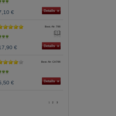
7,10 €
Best.-Nr: 786
17,90 €
Best.-Nr: CA786
5,50 €
1
2
3