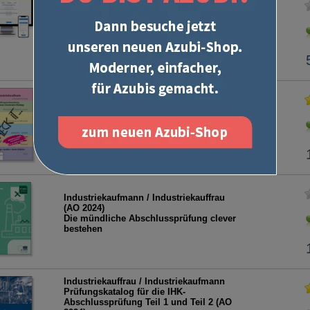
(AO 2024)
Abschlussprüfung Teil 2, Digitale
Lernkarten
- auch als Papierversion erhältlich -
Check iT - Industriekaufleute (AO 2024)
Prüfungsvorbereitung kurz und knapp
Industriekaufmann / Industriekauffrau
(AO 2024)
Die mündliche Abschlussprüfung clever
bestehen
Industriekauffrau / Industriekaufmann
Prüfungskatalog für die IHK-
Abschlussprüfung Teil 1 und Teil 2 (AO