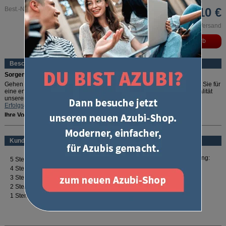
Best.-Nr. 3082
66,10 €
inkl. MwSt. und zzgl. Versand
Beschreibung
Sorgenfrei durch die IHK-Prüfung!
Gehen Sie auf Nummer sicher: In diesem Erfolgspaket ist alles drin, was Sie für
eine erfolgreiche Abschlussprüfung benötigen. Und weil wir von der Qualität
unserer Produkte so überzeugt sind, geben wir die exklusive
U-Form
Erfolgsgarantie
gratis dazu.
Ihre Vorteile:
mehr lesen
Perfekt gepackt:
Enthält alles, was zur schriftlichen Abschlussprüfung
nötig ist
Kundenbewertung
Rundum abgesichert:
Mit der exklusiven
U-Form Erfolgsgarantie
die
Prüfung bestehen oder 100 % Geld zurück
Optimale Vorbereitung:
Zahlreiche Prüfungstipps und Downloads
Für Ihren Erfolg:
"Erfolg - Das Selbst-Coaching Buch"
Erfolgspakete sind exklusiv bei U-Form erhältlich!
In dem Erfolgspaket steckt all das, was Sie
optimal auf die Prüfungsfächer der
schriftlichen Abschlussprüfung vorbereitet:
Mit dem
Kompendium
erhalten Sie ein prüfungsnahes Nachschlagewerk mit
allen wichtigen Begriffen für Kaufleute für Marketingkommunikation. Ihr Wissen
können Sie mit den
Lernkarten
gezielt abfragen, erweitern und vertiefen.