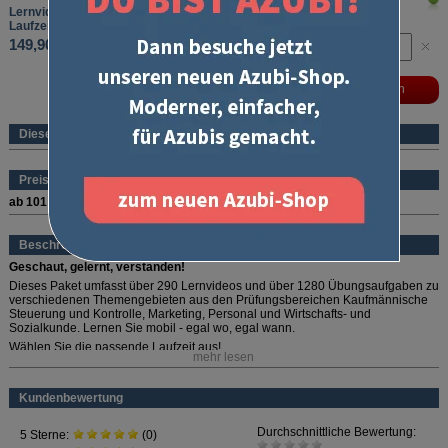
Lernvideos Kaufmann/-frau für Marketingkommunikation
Laufzeit: 12 Monate
149,90 €
Dieses Produkt ist ein eBook
Preise (pro Stück und Sorte)
ab 101 Stück
69,90 €
Beschreibung
Geschaut, gelernt, verstanden!
Dieses Paket umfasst über 290 Lernvideos und über 1280 Übungsaufgaben zu
verschiedenen Themengebieten aus den Prüfungsbereichen Kaufmännische
Steuerung und Kontrolle, Marketing, Personal und Wirtschafts- und
Sozialkunde. Lernen Sie mobil - egal wo, egal wann.
Wählen Sie die passende Laufzeit aus!
mehr lesen
Laufzeiten und Preise:
1 Monat: 34,90 Euro
Kundenbewertung
3 Monate: 69,90 Euro
6 Monate: 89,90 Euro
12 Monate: 149,90 Euro