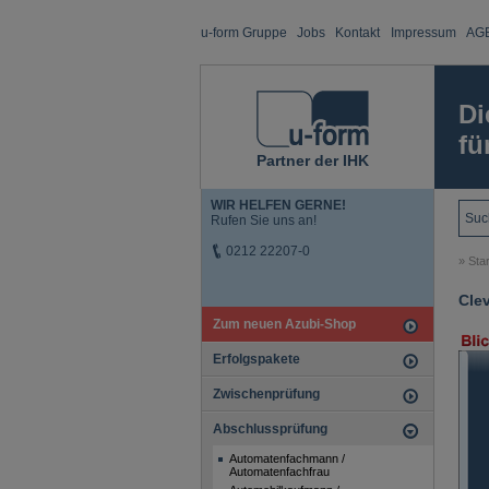
u-form Gruppe
Jobs
Kontakt
Impressum
AG
Di
fü
Partner der IHK
WIR HELFEN GERNE!
Rufen Sie uns an!
0212 22207-0
»
Star
Cle
Zum neuen Azubi-Shop
Erfolgspakete
Zwischenprüfung
Abschlussprüfung
Automatenfachmann /
Automatenfachfrau