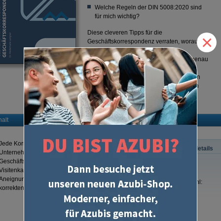
Welche Regeln der DIN 5008:2020 sind
für mich wichtig?
Diese cleveren Tipps für die
×
Geschäftskorrespondenz verraten, worauf
man bei Briefen und E-Mails im
Geschäftsleben achten sollte. Sie sind genau
das Richtige für alle, die die wichtigsten
Grundregeln immer griffbereit dabeihaben
möchten und ihren Schreibstil verbessern
wollen.
halt
Jede Korrespondenz, die Sie im Namen Ihres
Produktdetails
Unternehmens führen - egal, ob als klassischer
Geschäftsbrief oder E-Mail - stellt auch immer eine
ISBN:
Visitenkarte dar. Dieses Heftchen möchte Ihnen bei der
Aneignung eines professionellen, freundlichen und formal
Seitenzahl:
korrekten Schreibstils helfen.
Auflage:
Autor: