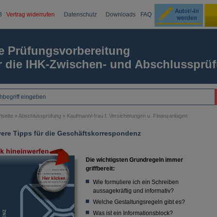
B
Vertrag widerrufen
Datenschutz
Downloads
FAQ
Ku
e Prüfungsvorbereitung
r die IHK-Zwischen- und Abschlussprü
Passw
tseite
»
Abschlussprüfung
»
Kaufmann/-frau f. Versicherungen u. Finanzanlagen
vere Tipps für die Geschäftskorrespondenz
Die wichtigsten Grundregeln immer
griffbereit:
Wie formuliere ich ein Schreiben
aussagekräftig und informativ?
Welche Gestaltungsregeln gibt es?
Was ist ein Informationsblock?