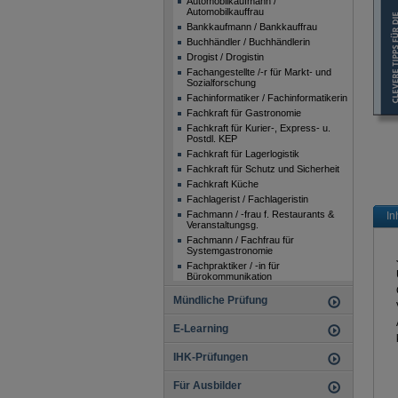
Automobilkaufmann /
Automobilkauffrau
Bankkaufmann / Bankkauffrau
Buchhändler / Buchhändlerin
Drogist / Drogistin
Fachangestellte /-r für Markt- und
Sozialforschung
Fachinformatiker / Fachinformatikerin
Fachkraft für Gastronomie
Fachkraft für Kurier-, Express- u.
Postdl. KEP
Fachkraft für Lagerlogistik
Fachkraft für Schutz und Sicherheit
Fachkraft Küche
Fachlagerist / Fachlageristin
Fachmann / -frau f. Restaurants &
In
Veranstaltungsg.
Fachmann / Fachfrau für
Systemgastronomie
Fachpraktiker / -in für
Bürokommunikation
Fachpraktiker / -in für
Mündliche Prüfung
Büromanagement
Fachpraktiker / Fachpraktikerin im
E-Learning
Verkauf
Fachpraktiker / Fachpraktikerin Küche
(Beikoch)
IHK-Prüfungen
Florist / Floristin
Fotomedienfachmann /
Für Ausbilder
Fotomedienfachfrau