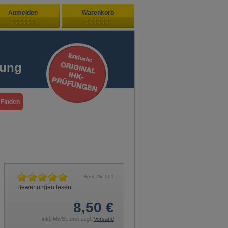
Anmelden
Warenkorb
Zuletzt hinzugefügt
ndenlogin
Ihr Warenkorb ist leer
fung
ort vergessen?
Sie sind Neukunde?
Best.-Nr.
961
Bewertungen lesen
8,50
€
inkl. MwSt. und zzgl.
Versand