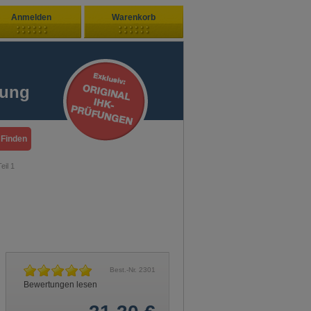
Anmelden
Warenkorb
Zuletzt hinzugefügt
ndenlogin
Ihr Warenkorb ist leer
fung
ort vergessen?
Sie sind Neukunde?
eil 1
Best.-Nr.
2301
Bewertungen lesen