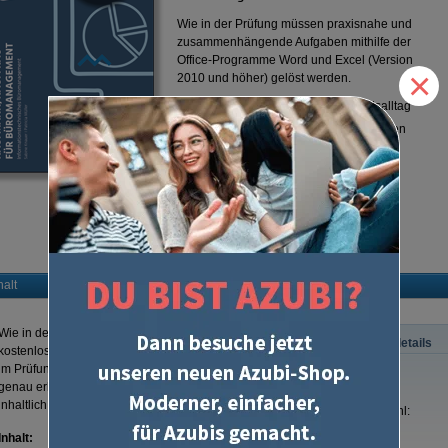
Wie in der Prüfung müssen praxisnahe und
zusammenhängende Aufgaben mithilfe der
Office-Programme Word und Excel (Version
×
2010 und höher) gelöst werden.
Praktisch
- für Prüfung und Arbeitsalltag
Verständlich
- mit vielen Erläuterungen
und Erklärungen
Erfolgreich -
die perfekte
Prüfungssimulation
Alles verstehen
- Lösungen werden
automatisch mitgeliefert
halt
Wie in der Prüfung üben Sie an Dateien, die Sie sich
Produktdetails
kostenlos herunterladen können (eine Anleitung finden Sie
im Prüfungstrainer). Im umfangreichen Lösungsteil wird
ISBN:
genau erklärt, wie Sie die Aufgaben richtig lösen können -
inhaltlich und technisch.
Seitenzahl:
Auflage:
Inhalt: