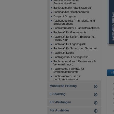
Automobilkaufmann /
Automobilkauffrau
Bankkaufmann / Bankkauffrau
Buchhändler / Buchhändlerin
Drogist / Drogistin
Fachangestellte /-r für Markt- und
Sozialforschung
Fachinformatiker / Fachinformatikerin
Fachkraft für Gastronomie
Fachkraft für Kurier-, Express- u.
Postdl. KEP
Fachkraft für Lagerlogistik
Fachkraft für Schutz und Sicherheit
Fachkraft Küche
Fachlagerist / Fachlageristin
Fachmann / -frau f. Restaurants &
Veranstaltungsg.
Fachmann / Fachfrau für
Systemgastronomie
In
Fachpraktiker / -in für
Bürokommunikation
Fachpraktiker / -in für
Mündliche Prüfung
Büromanagement
Fachpraktiker / Fachpraktikerin im
E-Learning
Verkauf
Fachpraktiker / Fachpraktikerin Küche
(Beikoch)
IHK-Prüfungen
Florist / Floristin
Fotomedienfachmann /
Für Ausbilder
Fotomedienfachfrau