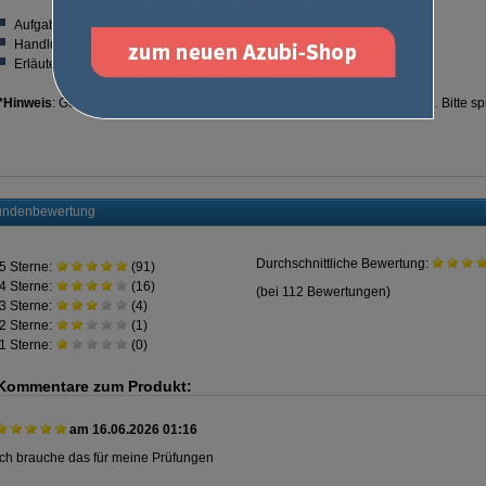
Autor:
Aufgaben- und Lösungsteil mit Dateien zum Download*
Handlungsorientierte prüfungsnahe Aufgaben
Erläuterte Lösungswege
*Hinweis
: Gerne senden wir Ihnen die benötigten Dateien auch
per E-Mail.
Bitte s
ndenbewertung