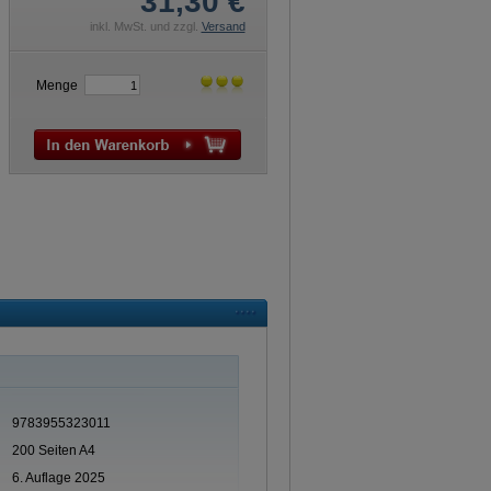
31,30
€
inkl. MwSt. und zzgl.
Versand
Menge
9783955323011
200 Seiten A4
6. Auflage 2025