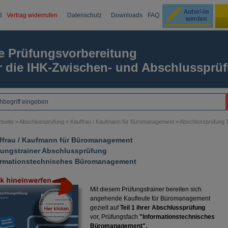
B
Vertrag widerrufen
Datenschutz
Downloads
FAQ
Ku
e Prüfungsvorbereitung
r die IHK-Zwischen- und Abschlussprü
Passw
tseite
»
Abschlussprüfung
»
Kauffrau / Kaufmann für Büromanagement
»
Abschlussprüfung T
ffrau / Kaufmann für Büromanagement
fungstrainer Abschlussprüfung
ormationstechnisches Büromanagement
Mit diesem Prüfungstrainer bereiten sich
angehende Kaufleute für Büromanagement
gezielt auf
Teil 1 ihrer Abschlussprüfung
vor, Prüfungsfach
"Informationstechnisches
Büromanagement".