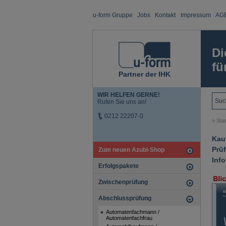
u-form Gruppe
Jobs
Kontakt
Impressum
AG
Di
fü
Partner der IHK
WIR HELFEN GERNE!
Rufen Sie uns an!
0212 22207-0
»
Star
Kau
Prü
Zum neuen Azubi-Shop
Inf
Erfolgspakete
Zwischenprüfung
Abschlussprüfung
Automatenfachmann /
Automatenfachfrau