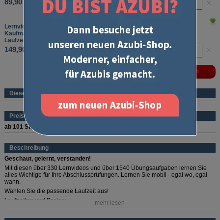
89,90 €
Lernvideos Abschlussprüfung Teil 1&2
Kaufmann/-frau für Büromanagement
Laufzeit: 12 Monate
149,90 €
Dieses Produkt ist ein eBook
Preise (pro Stück und Sorte)
ab 101 Stück
69,90 €
Beschreibung
Geschaut, gelernt, verstanden!
Mit diesen über 330 Lernvideos und über 1540 Übungsaufgaben lernen Sie
alles Wichtige für Ihre Abschlussprüfungen. Lernen Sie mobil - egal wo, egal
wann.
Wählen Sie die passende Laufzeit aus!
Laufzeiten und Preise:
mehr lesen
1 Monat: 34,90 Euro