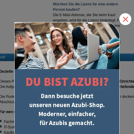
Möchten Sie die Lizenz für eine andere
Person kaufen?
×
Die E-Mail-Adresse, die Sie beim Kauf
angeben, wird für die Lizenz hinterlegt. Falls
Sie das nicht möchten oder mehr als eine
Lizenz kaufen wollen, nutzen Sie bitte
folgende
Excel-Datei
und schicken Sie
uns diese per E-Mail an
uform@u-form.de
halt
Gezielte Prüfungsvorbereitung für Teil 1
Dieses Prüfungstraining enthält
über
200 Aufgaben
für das Prüfungsfach
Einricht
Die Aufgaben wurden zu insgesamt
10 Prüfungssimulationen
sowie
3 Vertiefend
Die Punkte- und Zeitangabe ist wie bei einer echten Prüfung. Die Aufgaben decken a
Abschlussprüfung Teil 1 gefragt werden können.
Für wen ist es geeignet?
Fachinformatiker und Fachinformatikerinnen (alle Fachrichtungen)
IT-System-Elektroniker und IT-System-Elektronikerinnen
Kaufleute für IT-System-Management