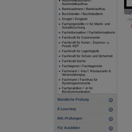
Automobilkaufmann /
Automobilkauffrau
Bankkaufmann / Bankkauffrau
Buchhändler / Buchhändlerin
Drogist / Drogistin
Fachangestellte /-r für Markt- und
Sozialforschung
Fachinformatiker / Fachinformatikerin
Fachkraft für Gastronomie
Fachkraft für Kurier-, Express- u.
Postdl. KEP
Fachkraft für Lagerlogistik
Fachkraft für Schutz und Sicherheit
Fachkraft Küche
Fachlagerist / Fachlageristin
Fachmann / -frau f. Restaurants &
Veranstaltungsg.
Fachmann / Fachfrau für
Systemgastronomie
Fachpraktiker / -in für
Bürokommunikation
Fachpraktiker / -in für
Mündliche Prüfung
Büromanagement
Fachpraktiker / Fachpraktikerin im
E-Learning
Verkauf
Fachpraktiker / Fachpraktikerin Küche
(Beikoch)
IHK-Prüfungen
Florist / Floristin
Fotomedienfachmann /
Für Ausbilder
Fotomedienfachfrau