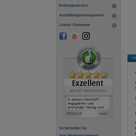
Gestalter / Gestalterin für visuelles
Prüfungsservice
Marketing
Hauswirtschafter / Hauswirtschafterin
Ausbildungsmanagement
Hotelfachfrau / Hotelfachmann
Immobilienkauffrau /
Lehrer / Dozenten
Immobilienkaufmann
Industriekauffrau / Industriekaufmann
Investmentfondkaufmann /
Investmentfondkauffrau
IT-System-Elektroniker / IT-System-
Elektronikerin
Kaufmann/-frau für audiovisuelle
In
Medien
Kauffrau / Kaufmann für
Büromanagement
Kaufmann / Kauffrau für
Dialogmarketing
Kaufmann / Kauffrau für
Digitalisierungsmanagement
Abschlussprüfung Teil 1
Abschlussprüfung Teil 2
Kfm./Kffr. für Groß- und
Außenhandelsmanagement
Kaufmann / -frau für
Hotelmanagement
Kaufmann / Kauffrau für IT-System-
Management
Kaufmann / -frau Kurier-, Express- u.
So bestellen Sie
Postdl. KEP
Kein Mindestbestellwert!