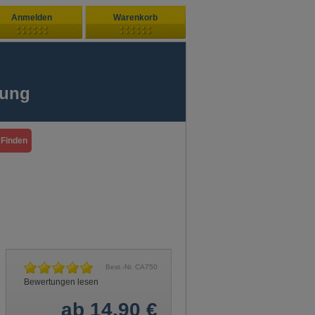
Anmelden
Warenkorb
Zuletzt hinzugefügt
ndenlogin
Ihr Warenkorb ist leer
fung
ort vergessen?
Sie sind Neukunde?
Best.-Nr. CA750
Bewertungen lesen
ab 14,90 €