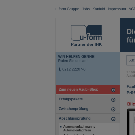
u-form Gruppe
Jobs
Kontakt
Impressum
AG
Di
fü
Partner der IHK
WIR HELFEN GERNE!
Rufen Sie uns an!
0212 22207-0
»
Star
Absch
Fach
Zum neuen Azubi-Shop
Prü
Erfolgspakete
Zwischenprüfung
Abschlussprüfung
Automatenfachmann /
Automatenfachfrau