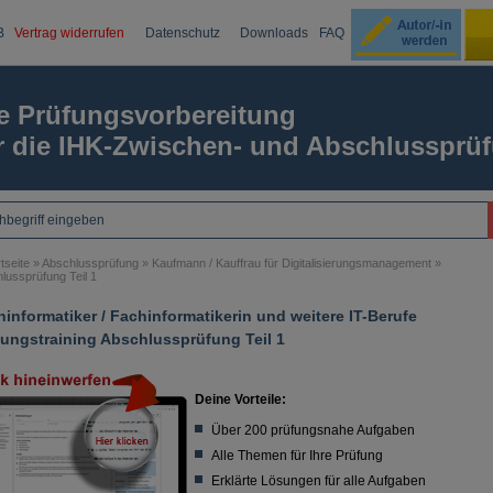
B
Vertrag widerrufen
Datenschutz
Downloads
FAQ
Ku
e Prüfungsvorbereitung
r die IHK-Zwischen- und Abschlussprü
Passw
tseite
»
Abschlussprüfung
»
Kaufmann / Kauffrau für Digitalisierungsmanagement
»
lussprüfung Teil 1
informatiker / Fachinformatikerin und weitere IT-Berufe
fungstraining Abschlussprüfung Teil 1
Deine Vorteile:
Über 200 prüfungsnahe Aufgaben
Alle Themen für Ihre Prüfung
Erklärte Lösungen für alle Aufgaben