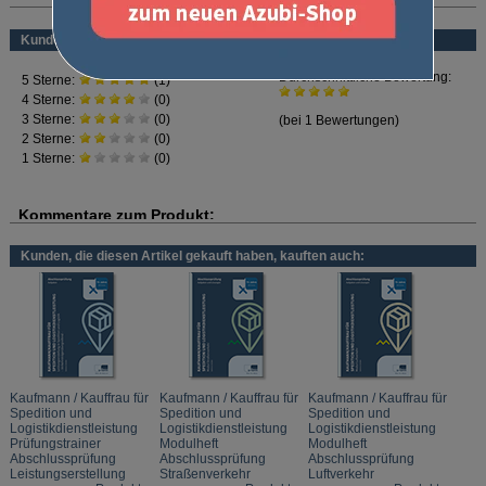
Straßenverkehr
Luftverkehr
Kundenbewertung
Zoll und Außenhandel
Kaufmännische Steuerung
Dieses Modulheft bietet dir das perfekte Trainingsprogramm zur Vorbereitung
auf die schriftliche Abschlussprüfung im Prüfungsfach
"Leistungserstellung in
Spedition und Logistik - Verkehrsträger Seeschifffahrt".
Dieses Prüfungsfach ist für alle Prüflinge relevant, die den Verkehrsträger
Seeschifffahrt gewählt haben.
Wie in der Prüfung müssen
handlungsorientierte und praxisnahe Aufgaben
innerhalb eines Musterunternehmens gelöst werden - häufig unter
Berücksichtigung unterschiedlicher Belege.
Im Lösungsteil findest du die ausführlich erklärten Lösungen.
Kunden, die diesen Artikel gekauft haben, kauften auch:
Inhalt:
Westeuropäische Häfen
Fahrtgebiete der Linienschifffahrt
Wichtige Seewege und Welthäfen
Betriebsformen
Containerrundläufe
Stückgutfrachtvertrag
Frachtberechnung bei CFR gem. Incoterms 2020
Haftung des Verfrachters
Kaufmann / Kauffrau für
Kaufmann / Kauffrau für
Kaufmann / Kauffrau für
Konnossement
Spedition und
Spedition und
Spedition und
Havarie/Haverei
Logistikdienstleistung
Logistikdienstleistung
Logistikdienstleistung
Fachbegriffe der Seeschifffahrt
Prüfungstrainer
Modulheft
Modulheft
Seefrachtberechnung
Abschlussprüfung
Abschlussprüfung
Abschlussprüfung
Kundenanfrage bearbeiten
Leistungserstellung
Straßenverkehr
Luftverkehr