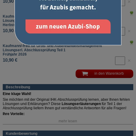
10,90 €
Kaufmann/-frau für Groß- und Außenhandelsmanagement
Lösungserl. Abschlussprüfung Teil 1
Herbst 2025
10,90 €
Kaufmann/-frau für Groß- und Außenhandelsmanagement
Lösungserl. Abschlussprüfung Teil 1
Frühjahr 2026
10,90 €
Beschreibung
Eine kluge Wahl!
Sie möchten mit der Original IHK-Abschlussprüfung lernen, aber Ihnen fehlen
Lösungen und Erklärungen? Diese
Lösungserläuterungen
für Teil 1 der
Abschlussprüfung liefern Ihnen gut verständliche Antworten für alle Fragen!
Ihre Vorteile:
mehr lesen
Ausformuliert:
Musterlösungen für alle Aufgaben
Gut erklärt:
Mit Rechenwegen, Tipps und Hinweisen
Eine für alle:
Für beide Fachrichtungen geeignet
Kundenbewertung
Erfahrene Fachautorin:
Erstellt von Patricia Müller