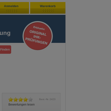
Anmelden
Warenkorb
Zuletzt hinzugefügt
ndenlogin
Ihr Warenkorb ist leer
fung
ort vergessen?
Sie sind Neukunde?
Best.-Nr.
2423
Bewertungen lesen