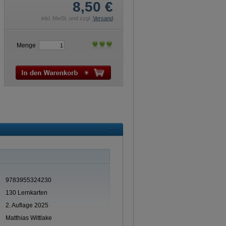
8,50
€
inkl. MwSt. und zzgl.
Versand
Menge
9783955324230
130 Lernkarten
2. Auflage 2025
Matthias Wittlake