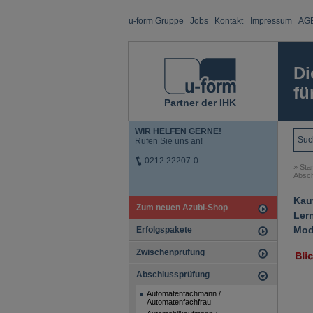
u-form Gruppe
Jobs
Kontakt
Impressum
AG
Di
fü
Partner der IHK
WIR HELFEN GERNE!
Rufen Sie uns an!
0212 22207-0
»
Star
Absch
Kau
Zum neuen Azubi-Shop
Ler
Mod
Erfolgspakete
Zwischenprüfung
Abschlussprüfung
Automatenfachmann /
Automatenfachfrau