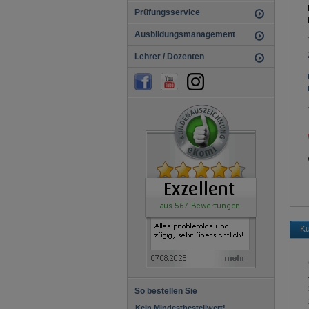
Gestalter / Gestalterin für visuelles
Prüfungsservice
Marketing
Hauswirtschafter / Hauswirtschafterin
Ausbildungsmanagement
Hotelfachfrau / Hotelfachmann
Immobilienkauffrau /
Lehrer / Dozenten
Immobilienkaufmann
Industriekauffrau / Industriekaufmann
Investmentfondkaufmann /
Investmentfondkauffrau
IT-System-Elektroniker / IT-System-
Elektronikerin
Kaufmann/-frau für audiovisuelle
Medien
Kauffrau / Kaufmann für
Büromanagement
Kaufmann / Kauffrau für
Dialogmarketing
Kaufmann / Kauffrau für
Digitalisierungsmanagement
Kfm./Kffr. für Groß- und
Außenhandelsmanagement
Abschlussprüfung Teil 1
Ku
Abschlussprüfung Teil 2
Kaufmann / -frau für
Hotelmanagement
Kaufmann / Kauffrau für IT-System-
Management
Kaufmann / -frau Kurier-, Express- u.
So bestellen Sie
Postdl. KEP
Kein Mindestbestellwert!