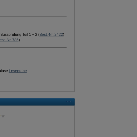
ussprüfung Teil 1 + 2 (
Best.-Nr. 2422
)
est.-Nr. 786
)
nlose
Leseprobe
.