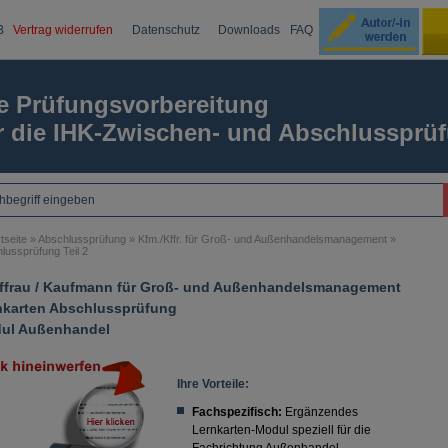
B
Vertrag widerrufen
Datenschutz
Downloads
FAQ
Ku
e Prüfungsvorbereitung
r die IHK-Zwischen- und Abschlussprü
Passw
tseite
»
Abschlussprüfung
»
Kfm./Kffr. für Groß- und Außenhandelsmanagement
»
lussprüfung Teil 2
ffrau / Kaufmann für Groß- und Außenhandelsmanagement
nkarten Abschlussprüfung
ul Außenhandel
Ihre Vorteile:
Fachspezifisch:
Ergänzendes
Lernkarten-Modul speziell für die