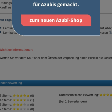
Prüfungskatalog für den Ausbildungsberuf Kaufmann /
Kauffrau für Groß- und Außenhandelsmanagement.
Zur Ergänzung empfohlen:
Lernkarten Kaufmann / Kauffrau für Groß- und Außenhandelsmanagement, Abschl
Lernkarten Wirtschafts- und Sozialkunde - Berufsübergreifendes Basiswissen (
B
Wichtige Informationen:
Werfen Sie vor dem Kauf oder dem Öffnen der Verpackung einen Blick in die koste
ndenbewertung