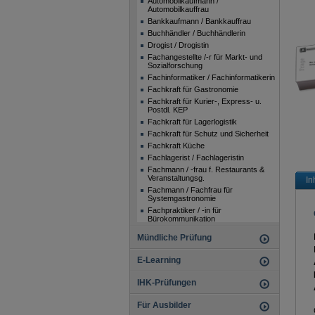
Automobilkaufmann /
Automobilkauffrau
Bankkaufmann / Bankkauffrau
Buchhändler / Buchhändlerin
Drogist / Drogistin
Fachangestellte /-r für Markt- und
Sozialforschung
Fachinformatiker / Fachinformatikerin
Fachkraft für Gastronomie
Fachkraft für Kurier-, Express- u.
Postdl. KEP
Fachkraft für Lagerlogistik
Fachkraft für Schutz und Sicherheit
Fachkraft Küche
Fachlagerist / Fachlageristin
Fachmann / -frau f. Restaurants &
Veranstaltungsg.
In
Fachmann / Fachfrau für
Systemgastronomie
Fachpraktiker / -in für
Bürokommunikation
Fachpraktiker / -in für
Mündliche Prüfung
Büromanagement
Fachpraktiker / Fachpraktikerin im
E-Learning
Verkauf
Fachpraktiker / Fachpraktikerin Küche
(Beikoch)
IHK-Prüfungen
Florist / Floristin
Fotomedienfachmann /
Für Ausbilder
Fotomedienfachfrau