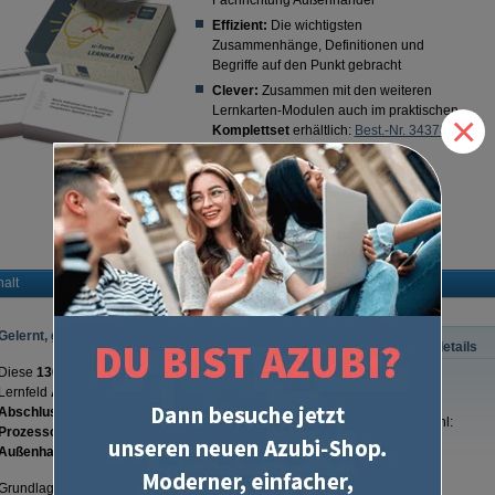
Fachrichtung Außenhandel
Effizient:
Die wichtigsten
Zusammenhänge, Definitionen und
Begriffe auf den Punkt gebracht
Clever:
Zusammen mit den weiteren
Lernkarten-Modulen auch im praktischen
×
Komplettset
erhältlich:
Best.-Nr. 34378
)
Lieber mit dem Smartphone lernen?
Zu den digitalen Lernkarten
(
Best.-Nr. CA2423
).
halt
Gelernt, gewusst, geschafft!
Produktdetails
Diese
130 Lernkarten
enthalten
alle wichtigen Themen
im
Lernfeld
Außenhandelsgeschäfte abwickeln
für Ihre
ISBN:
Abschlussprüfung Teil 2
im Prüfungsfach
Seitenzahl:
Prozessorientierte Organisation von
Auflage:
Außenhandelsgeschäften
.
Autor:
Grundlage sind der Rahmenlehrplan und der IHK-