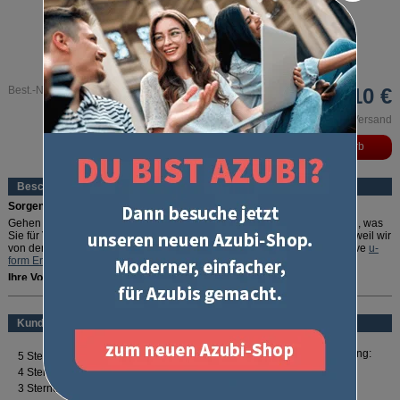
Best.-Nr. 3115
127,10 €
inkl. MwSt. und zzgl. Versand
Beschreibung
Sorgenfrei durch die IHK-Prüfung!
Gehen Sie auf Nummer sicher: In diesem Erfolgspaket ist alles enthalten, was
Sie für
Teil 2 Ihrer Abschlussprüfung (FR Großhandel)
brauchen. Und weil wir
von der Qualität unserer Produkte überzeugt sind, geben wir die exklusive
u-
form Erfolgsgarantie
gratis dazu.
Ihre Vorteile:
mehr lesen
Perfekt gepackt:
Enthält alles, was Sie für die Abschlussprüfung Teil 2
benötigen
Kundenbewertung
Rundum abgesichert:
Mit der exklusiven
u-form Erfolgsgarantie
die
Prüfung bestehen oder 100 % Geld zurück
Optimale Vorbereitung:
Zahlreiche Prüfungstipps und Downloads
Für Ihren Erfolg:
"Erfolg - Das Selbst-Coaching Buch"
Erfolgspakete sind exklusiv bei u-form erhältlich!