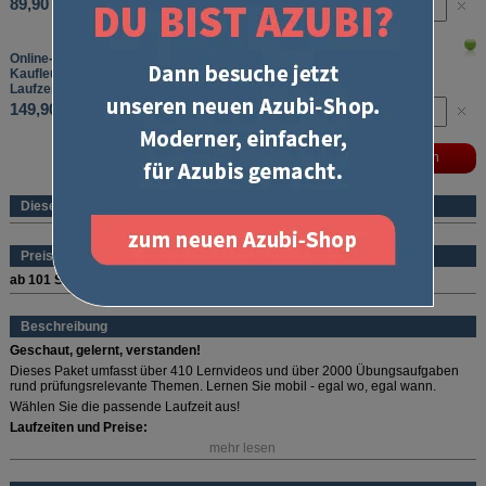
89,90 €
Online-Lernvideos und Übungsaufgaben
Kaufleute für Groß- und Außenhandelsmanagement, Teil 1+2
Laufzeit: 12 Monate
149,90 €
Dieses Produkt ist ein eBook
Preise (pro Stück und Sorte)
ab 101 Stück
69,90 €
Beschreibung
Geschaut, gelernt, verstanden!
Dieses Paket umfasst über 410 Lernvideos und über 2000 Übungsaufgaben
rund prüfungsrelevante Themen. Lernen Sie mobil - egal wo, egal wann.
Wählen Sie die passende Laufzeit aus!
Laufzeiten und Preise:
mehr lesen
1 Monat: 34,90 Euro
3 Monate: 69,90 Euro