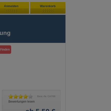
Anmelden
Warenkorb
Zuletzt hinzugefügt
ndenlogin
Ihr Warenkorb ist leer
fung
ort vergessen?
Sie sind Neukunde?
Best.-Nr. CA786
Bewertungen lesen