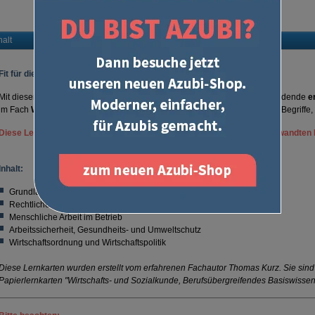
­uform@u-form.de
halt
Fit für die Prüfung!
Mit diesen über
330 digitalen Lernkarten
haben sich schon viele Auszubildende
e
im Fach
Wirtschafts- und Sozialkunde
vorbereitet. Sie enthalten wichtige Begriffe
Diese Lernkarten sind für alle kaufmännischen und kaufmännisch-verwandten 
Inhalt:
Grundlagen des Wirtschaftens
Rechtliche Rahmenbedingungen des Wirtschaftens
Menschliche Arbeit im Betrieb
Arbeitssicherheit, Gesundheits- und Umweltschutz
Wirtschaftsordnung und Wirtschaftspolitik
Diese Lernkarten wurden erstellt vom erfahrenen Fachautor Thomas Kurz. Sie sind
Papierlernkarten "Wirtschafts- und Sozialkunde, Berufsübergreifendes Basiswissen