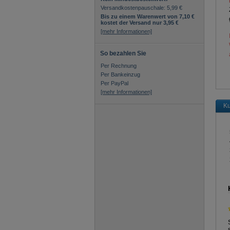
Logistikdienstl.
Versandkostenpauschale: 5,99 €
Kaufmann / Kauffrau für Tourismus
Bis zu einem Warenwert von 7,10 €
und Freizeit
kostet der Versand nur 3,95 €
Kaufmann / Kauffrau für
[mehr Informationen]
Verkehrsservice
Kaufmann/-frau f. Versicherungen u.
Finanzanlagen
So bezahlen Sie
Kauffrau / Kaufmann im E-Commerce
Kauffrau / Kaufmann im Einzelhandel
Per Rechnung
Kauffrau / Kaufmann im
Per Bankeinzug
Gesundheitswesen
Per PayPal
Koch / Köchin
[mehr Informationen]
Luftverkehrskaufmann /
Luftverkehrskauffrau
Ku
Mathematisch-technische/-r
Softwareentwickler/-in
Medienkaufmann / Medienkauffrau
Digital und Print
Musikfachhändler /
Musikfachhändlerin
Personaldienstleistungskauffrau / -
kaufmann
Servicefachkraft für Dialogmarketing
Servicefahrer / Servicefahrerin
Servicekaufmann / Servicekauffrau im
Luftverkehr
Servicekraft für Schutz und Sicherheit
Sport- und Fitnesskaufmann / -
kauffrau
Sportfachmann / Sportfachfrau