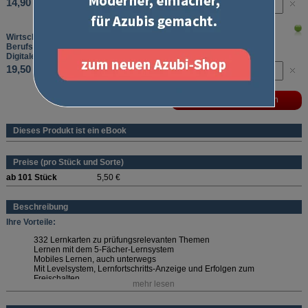
14,90 €
Wirtschafts- und Sozialkunde
Berufsübergreifendes Basiswissen
Digitale Lernkarten, Laufzeit: 12 Monate
19,50 €
Dieses Produkt ist ein eBook
Preise (pro Stück und Sorte)
ab 101 Stück
5,50 €
Beschreibung
Ihre Vorteile:
332 Lernkarten zu prüfungsrelevanten Themen
Lernen mit dem 5-Fächer-Lernsystem
Mobiles Lernen, auch unterwegs
Mit Levelsystem, Lernfortschritts-Anzeige und Erfolgen zum
Freischalten
mehr lesen
Wählen Sie die passende Laufzeit aus!